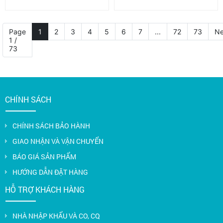
Page
1
2
3
4
5
6
7
...
72
73
Ne
1 /
73
CHÍNH SÁCH
CHÍNH SÁCH BẢO HÀNH
GIAO NHẬN VÀ VẬN CHUYỂN
BÁO GIÁ SẢN PHẨM
HƯỚNG DẪN ĐẶT HÀNG
HỖ TRỢ KHÁCH HÀNG
NHÀ NHẬP KHẨU VÀ CO, CQ