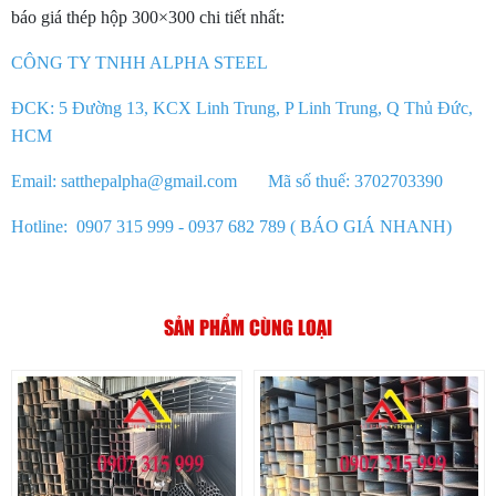
báo giá thép hộp 300×300 chi tiết nhất:
CÔNG TY TNHH ALPHA STEEL
ĐCK: 5 Đường 13, KCX Linh Trung, P Linh Trung, Q Thủ Đức,
HCM
Email: satthepalpha@gmail.com Mã số thuế: 3702703390
Hotline: 0907 315 999 - 0937 682 789 ( BÁO GIÁ NHANH)
SẢN PHẨM CÙNG LOẠI