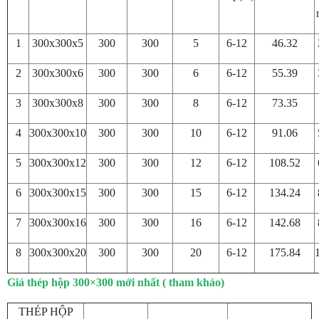
1
300x300x5
300
300
5
6-12
46.32
2
300x300x6
300
300
6
6-12
55.39
3
300x300x8
300
300
8
6-12
73.35
4
300x300x10
300
300
10
6-12
91.06
5
300x300x12
300
300
12
6-12
108.52
6
300x300x15
300
300
15
6-12
134.24
7
300x300x16
300
300
16
6-12
142.68
8
300x300x20
300
300
20
6-12
175.84
Giá thép hộp 300×300 mới nhất ( tham khảo)
THÉP HỘP