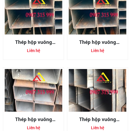
Thép hộp vuông
Thép hộp vuông
300x300x6mm
300x300x8mm
Liên hệ
Liên hệ
(300x300x6ly)
(300x300x8ly)
Thép hộp vuông
Thép hộp vuông
350x350x12mm
350x350x6mm
Liên hệ
Liên hệ
(350x350x12ly)
(350x350x6ly)