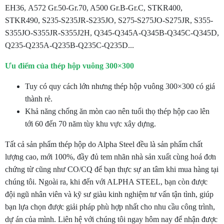
EH36, A572 Gr.50-Gr.70, A500 Gr.B-Gr.C, STKR400,
STKR490, S235-S235JR-S235JO, S275-S275JO-S275JR, S355-
S355JO-S355JR-S355J2H, Q345-Q345A-Q345B-Q345C-Q345D,
Q235-Q235A-Q235B-Q235C-Q235D...
Ưu điểm của thép hộp vuông 300×300
Tuy có quy cách lớn nhưng thép hộp vuông 300×300 có giá
thành rẻ.
Khả năng chống ăn mòn cao nên tuổi thọ thép hộp cao lên
tới 60 đến 70 năm tùy khu vực xây dựng.
Tất cả sản phẩm thép hộp do Alpha Steel đều là sản phẩm chất
lượng cao, mới 100%, đầy đủ tem nhãn nhà sản xuất cùng hoá đơn
chứng từ cũng như CO/CQ để bạn thực sự an tâm khi mua hàng tại
chúng tôi. Ngoài ra, khi đến với ALPHA STEEL, bạn còn được
đội ngũ nhân viên và kỹ sư giàu kinh nghiệm tư vấn tận tình, giúp
bạn lựa chọn được giải pháp phù hợp nhất cho nhu cầu công trình,
dự án của mình. Liên hệ với chúng tôi ngay hôm nay để nhận được