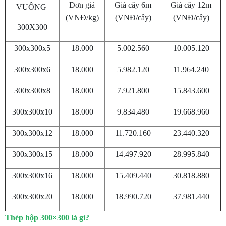
Đơn giá
Giá cây 6m
Giá cây 12m
VUÔNG
(VNĐ/kg)
(VNĐ/cây)
(VNĐ/cây)
300X300
300x300x5
18.000
5.002.560
10.005.120
300x300x6
18.000
5.982.120
11.964.240
300x300x8
18.000
7.921.800
15.843.600
300x300x10
18.000
9.834.480
19.668.960
300x300x12
18.000
11.720.160
23.440.320
300x300x15
18.000
14.497.920
28.995.840
300x300x16
18.000
15.409.440
30.818.880
300x300x20
18.000
18.990.720
37.981.440
Thép hộp 300×300 là gì?