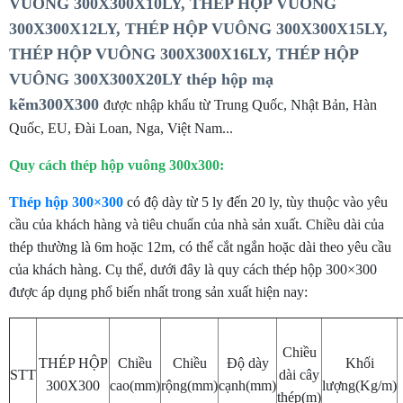
VUÔNG 300X300X10LY, THÉP HỘP VUÔNG
300X300X12LY, THÉP HỘP VUÔNG 300X300X15LY,
THÉP HỘP VUÔNG 300X300X16LY, THÉP HỘP
VUÔNG 300X300X20LY thép hộp mạ
kẽm300X300
được nhập khẩu từ Trung Quốc, Nhật Bản, Hàn
Quốc, EU, Đài Loan, Nga, Việt Nam...
Quy cách thép hộp vuông 300x300:
Thép hộp 300×300
có độ dày từ 5 ly đến 20 ly, tùy thuộc vào yêu
cầu của khách hàng và tiêu chuẩn của nhà sản xuất. Chiều dài của
thép thường là 6m hoặc 12m, có thể cắt ngắn hoặc dài theo yêu cầu
của khách hàng. Cụ thể, dưới đây là quy cách thép hộp 300×300
được áp dụng phổ biến nhất trong sản xuất hiện nay:
Chiều
THÉP HỘP
Chiều
Chiều
Độ dày
Khối
STT
dài cây
300X300
cao(mm)
rộng(mm)
cạnh(mm)
lượng(Kg/m)
thép(m)