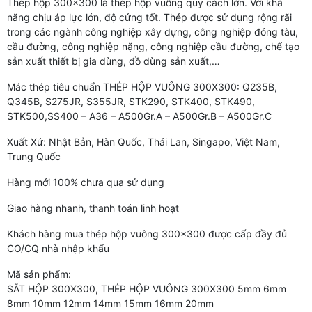
Thép hộp 300×300 là thép hộp vuông quy cách lớn. Với khả
năng chịu áp lực lớn, độ cứng tốt. Thép được sử dụng rộng rãi
trong các ngành công nghiệp xây dựng, công nghiệp đóng tàu,
cầu đường, công nghiệp nặng, công nghiệp cầu đường, chế tạo
sản xuất thiết bị gia dùng, đồ dùng sản xuất,…
Mác thép tiêu chuẩn THÉP HỘP VUÔNG 300X300: Q235B,
Q345B, S275JR, S355JR, STK290, STK400, STK490,
STK500,SS400 – A36 – A500Gr.A – A500Gr.B – A500Gr.C
Xuất Xứ: Nhật Bản, Hàn Quốc, Thái Lan, Singapo, Việt Nam,
Trung Quốc
Hàng mới 100% chưa qua sử dụng
Giao hàng nhanh, thanh toán linh hoạt
Khách hàng mua thép hộp vuông 300×300 được cấp đầy đủ
CO/CQ nhà nhập khẩu
Mã sản phẩm:
SẮT HỘP 300X300, THÉP HỘP VUÔNG 300X300 5mm 6mm
8mm 10mm 12mm 14mm 15mm 16mm 20mm