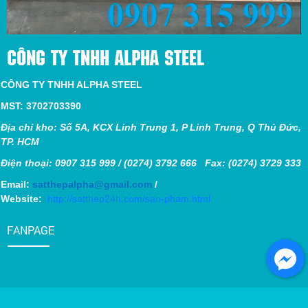
CÔNG TY TNHH ALPHA STEEL
CÔNG TY TNHH ALPHA STEEL
MST: 3702703390
Địa chỉ kho: Số 5A, KCX Linh Trung 1, P Linh Trung, Q Thủ Đức,
TP. HCM
Điện thoại: 0907 315 999 / (0274) 3792 666 Fax: (0274) 3729 333
Email:
satthepalpha@gmail.com
/
Website:
http://satthep24h.com/san-pham.html
FANPAGE