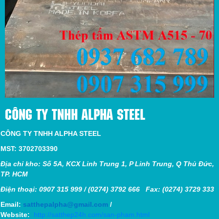
CÔNG TY TNHH ALPHA STEEL
CÔNG TY TNHH ALPHA STEEL
MST: 3702703390
Địa chỉ kho: Số 5A, KCX Linh Trung 1, P Linh Trung, Q Thủ Đức,
TP. HCM
Điện thoại: 0907 315 999 / (0274) 3792 666 Fax: (0274) 3729 333
Email:
satthepalpha@gmail.com
/
Website:
http://satthep24h.com/san-pham.html