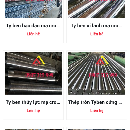
Ty ben bạc đạn mạ crom
Ty ben xi lanh mạ crom
(chrome)
(chrome)
Liên hệ
Liên hệ
Ty ben thủy lực mạ crom
Thép tròn Tyben cứng mạ
(chrome)
crom phi
Liên hệ
Liên hệ
140/150/160/170/180/19