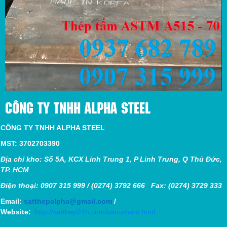
CÔNG TY TNHH ALPHA STEEL
CÔNG TY TNHH ALPHA STEEL
MST: 3702703390
Địa chỉ kho: Số 5A, KCX Linh Trung 1, P Linh Trung, Q Thủ Đức,
TP. HCM
Điện thoại: 0907 315 999 / (0274) 3792 666 Fax: (0274) 3729 333
Email:
satthepalpha@gmail.com
/
Website:
http://satthep24h.com/san-pham.html