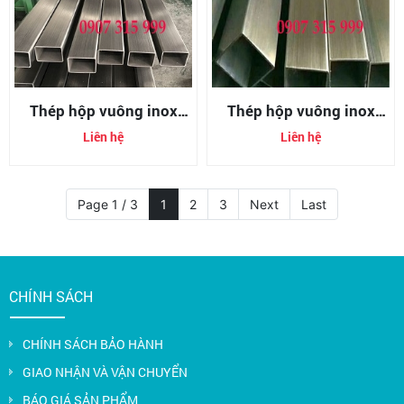
Thép hộp vuông inox
Thép hộp vuông inox
304/ Thép ống vuông
316/ Thép ống vuông
Liên hệ
Liên hệ
inox 304
inox 316
Page 1 / 3
1
2
3
Next
Last
CHÍNH SÁCH
CHÍNH SÁCH BẢO HÀNH
GIAO NHẬN VÀ VẬN CHUYỂN
BÁO GIÁ SẢN PHẨM