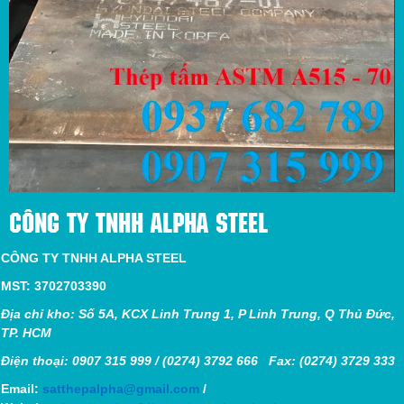
CÔNG TY TNHH ALPHA STEEL
CÔNG TY TNHH ALPHA STEEL
MST: 3702703390
Địa chỉ kho: Số 5A, KCX Linh Trung 1, P Linh Trung, Q Thủ Đức,
TP. HCM
Điện thoại: 0907 315 999 / (0274) 3792 666 Fax: (0274) 3729 333
Email:
satthepalpha@gmail.com
/