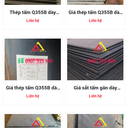
Thép tấm Q355B dày
Giá thép tấm Q355B dày
5mm
6mm (6ly)
Liên hệ
Liên hệ
Giá thép tấm Q355B dày
Giá sắt tấm gân dày
4mm (4ly)
20mm (tole gân chống
Liên hệ
Liên hệ
trượt 20li)