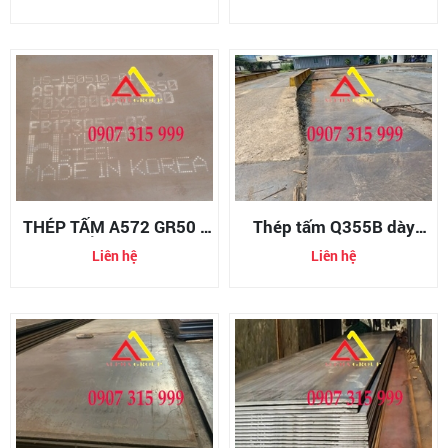
40MM 50MM 60MM
MÒN DÀY 5LY 6LY 8LY
70MM 80MM 100MM
10LY 12LY 14LY
110MM 120MM
130MM140MM 150MM
THÉP TẤM A572 GR50 -
Thép tấm Q355B dày
THÉP TẤM ASTM A572
10mm
Liên hệ
Liên hệ
GR50