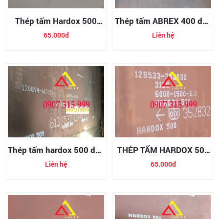
Thép tấm Hardox 500
Thép tấm ABREX 400 dày
dày 20mm/20ly/20li
12mm/12ly/12li chịu
65.000đ
Liên hệ
mài mòn giá rẻ
Thép tấm hardox 500 dày
THÉP TẤM HARDOX 500
16mm/16ly/16li
DÀY 6MM/6LI /6LY
Liên hệ
65.000đ