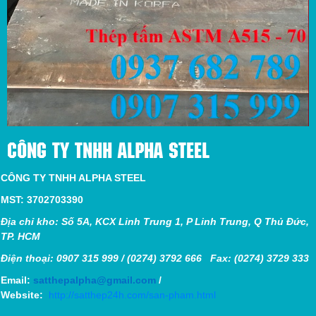
CÔNG TY TNHH ALPHA STEEL
CÔNG TY TNHH ALPHA STEEL
MST: 3702703390
Địa chỉ kho: Số 5A, KCX Linh Trung 1, P Linh Trung, Q Thủ Đức,
TP. HCM
Điện thoại: 0907 315 999 / (0274) 3792 666 Fax: (0274) 3729 333
Email:
satthepalpha@gmail.com
/
Website:
http://satthep24h.com/san-pham.html