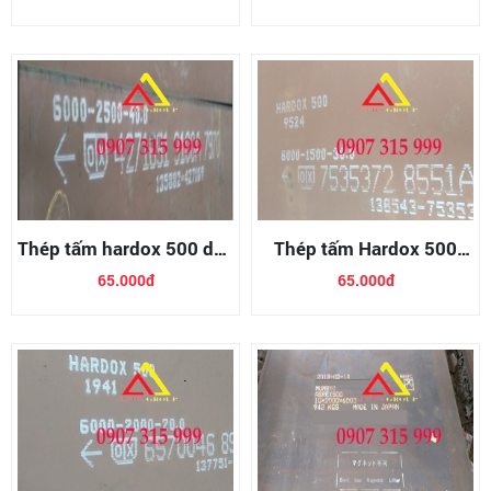
Thép tấm hardox 500 dày
Thép tấm Hardox 500
40mm
dày 30mm
65.000đ
65.000đ