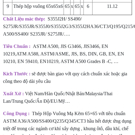
9
Thép hộp vuông 65x65x6
65
x
65
x
6
11.12
Chất Liệu mác thép:
S355J2H/ SS490/
S275JR/S355JR/S355J0/S355J2G3/S355J2HA36/CT3/Q195/Q215
A500/SS400/ S235JR/ S275JR/….
Tiêu Chuẩn :
ASTM A500, JIS G3466, JIS3466, EN
10219,ATM A588, ASTM/ASME, JIS, BS, DIN, GB, EN, EN
10210, EN 59410, EN10219, ASTM A500 Grades B -C, …
Kích Thước :
sẽ được bàn giao với quy cách chuẩn xác hoặc gia
công theo độ dài yêu cầu
Xuất Xứ :
Việt Nam/Hàn Quốc/Nhật Bản/Malaysia/Thai
Lan/Trung Quốc/Ấn Độ/EU/Mỹ…
Công Dụng :
Thép Hộp Vuông Mạ Kẽm 65×65 với tiêu chuẩn
ASTM A36/A500/SS400/Q235/Q345/CT3 hầu hết được ứng dụng
triệt để trong các ngành cơ khí xây dựng , khung ôtô, dầu khí, chế