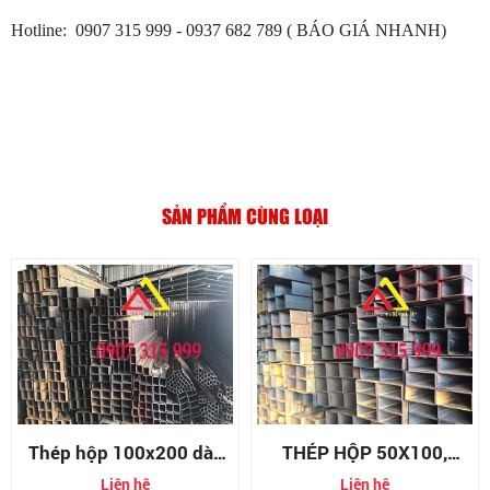
Hotline: 0907 315 999 - 0937 682 789 ( BÁO GIÁ NHANH)
SẢN PHẨM CÙNG LOẠI
Thép hộp 100x200 dày
THÉP HỘP 50X100,
10mm/10ly
THÉP HỘP 100X50,
Liên hệ
Liên hệ