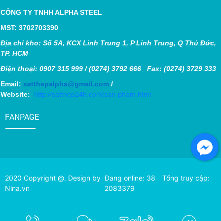
CÔNG TY TNHH ALPHA STEEL
MST: 3702703390
Địa chỉ kho: Số 5A, KCX Linh Trung 1, P Linh Trung, Q Thủ Đức,
TP. HCM
Điện thoại: 0907 315 999 / (0274) 3792 666 Fax: (0274) 3729 333
Email:
satthepalpha@gmail.com
/
Website:
http://satthep24h.com/san-pham.html
FANPAGE
2020 Copyright @. Design by
Đang online: 38
Tổng truy cập:
Nina.vn
2083379