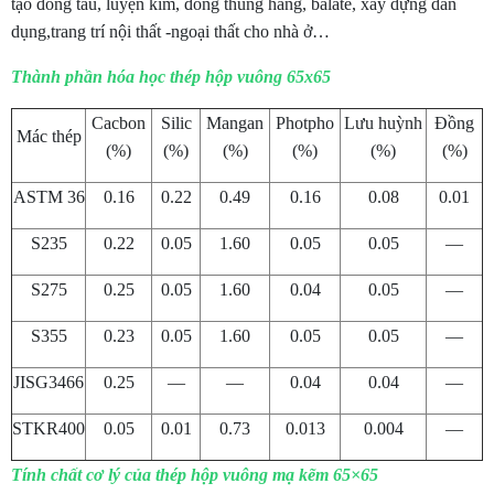
tạo đóng tàu, luyện kim, đóng thùng hàng, balate, xây dựng dân
dụng,trang trí nội thất -ngoại thất cho nhà ở…
Thành phần hóa học thép hộp vuông 65x65
Cacbon
Silic
Mangan
Photpho
Lưu huỳnh
Đồng
Mác thép
(%)
(%)
(%)
(%)
(%)
(%)
ASTM 36
0.16
0.22
0.49
0.16
0.08
0.01
S235
0.22
0.05
1.60
0.05
0.05
—
S275
0.25
0.05
1.60
0.04
0.05
—
S355
0.23
0.05
1.60
0.05
0.05
—
JISG3466
0.25
—
—
0.04
0.04
—
STKR400
0.05
0.01
0.73
0.013
0.004
—
Tính chất cơ lý của thép hộp vuông mạ kẽm 65×65