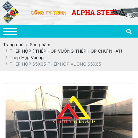
Trang chủ
Sản phẩm
THÉP HỘP ( THÉP HỘP VUÔNG-THÉP HỘP CHỮ NHẬT)
Thép Hộp Vuông
THÉP HỘP 65X65-THÉP HỘP VUÔNG 65X65