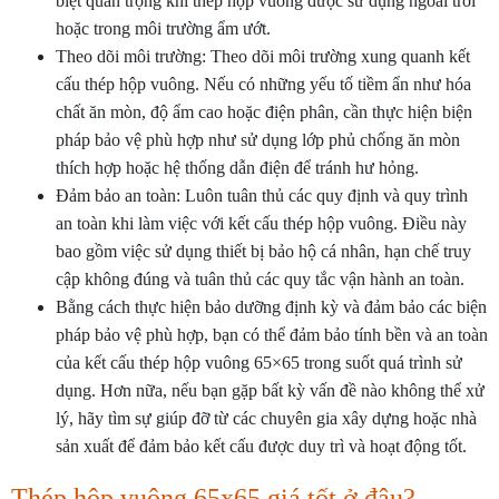
biệt quan trọng khi thép hộp vuông được sử dụng ngoài trời
hoặc trong môi trường ẩm ướt.
Theo dõi môi trường: Theo dõi môi trường xung quanh kết
cấu thép hộp vuông. Nếu có những yếu tố tiềm ẩn như hóa
chất ăn mòn, độ ẩm cao hoặc điện phân, cần thực hiện biện
pháp bảo vệ phù hợp như sử dụng lớp phủ chống ăn mòn
thích hợp hoặc hệ thống dẫn điện để tránh hư hỏng.
Đảm bảo an toàn: Luôn tuân thủ các quy định và quy trình
an toàn khi làm việc với kết cấu thép hộp vuông. Điều này
bao gồm việc sử dụng thiết bị bảo hộ cá nhân, hạn chế truy
cập không đúng và tuân thủ các quy tắc vận hành an toàn.
Bằng cách thực hiện bảo dưỡng định kỳ và đảm bảo các biện
pháp bảo vệ phù hợp, bạn có thể đảm bảo tính bền và an toàn
của kết cấu thép hộp vuông 65×65 trong suốt quá trình sử
dụng. Hơn nữa, nếu bạn gặp bất kỳ vấn đề nào không thể xử
lý, hãy tìm sự giúp đỡ từ các chuyên gia xây dựng hoặc nhà
sản xuất để đảm bảo kết cấu được duy trì và hoạt động tốt.
Thép hộp vuông 65x65 giá tốt ở đâu?