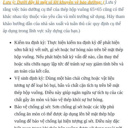
Lưu ý: Dưới đây là một số lời khuyên về bảo dưỡng: (
Lưu ý
rằng việc bảo dưỡng cụ thể của thép hộp vuông 65×65 cũng có thể
khác nhau tùy thuộc vào yêu cầu và môi trường sử dụng. Hãy tham
khảo hướng dẫn của nhà sản xuất và tuân thủ các quy định cụ thể
áp dụng trong lĩnh vực xây dựng của bạn.)
Kiểm tra định kỳ: Thực hiện kiểm tra định kỳ để phát hiện
sớm bất kỳ vết nứt, gỉ sét hoặc hư hỏng nào trên bề mặt thép
hộp vuông. Nếu phát hiện bất kỳ vấn đề nào, cần thay thế
hoặc sửa chữa ngay lập tức để tránh sự suy giảm tính bền và
an toàn của kết cấu.
Vệ sinh định kỳ: Dùng một bàn chải cứng hoặc vật liệu
tương tự để loại bỏ bụi, bẩn và chất cặn tích tụ trên bề mặt
thép hộp vuông. Điều này giúp ngăn ngừa sự tích tụ của các
chất gây ăn mòn và bảo vệ thép khỏi sự hư hỏng.
Bảo vệ chống gỉ sét: Sơn chống gỉ sét hoặc các lớp phủ
chống ăn mòn có thể được áp dụng lên bề mặt thép hộp
vuông để bảo vệ chống lại hiện tượng gỉ sét. Điều này đặc