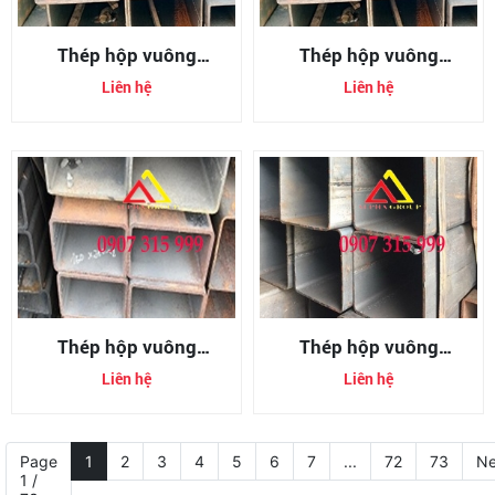
Thép hộp vuông
Thép hộp vuông
300x300x6mm
300x300x8mm
Liên hệ
Liên hệ
(300x300x6ly)
(300x300x8ly)
Thép hộp vuông
Thép hộp vuông
350x350x12mm
350x350x6mm
Liên hệ
Liên hệ
(350x350x12ly)
(350x350x6ly)
Page
1
2
3
4
5
6
7
...
72
73
Ne
1 /