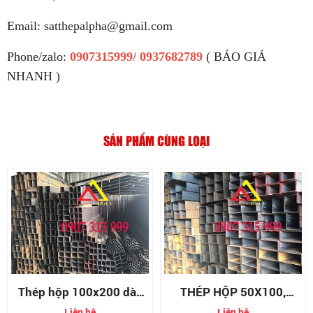
Email: satthepalpha@gmail.com
Phone/zalo:
0907315999/ 0937682789
( BÁO GIÁ
NHANH )
SẢN PHẨM CÙNG LOẠI
Thép hộp 100x200 dày
THÉP HỘP 50X100,
10mm/10ly
THÉP HỘP 100X50,
Liên hệ
Liên hệ