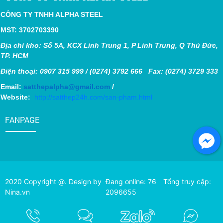
CÔNG TY TNHH ALPHA STEEL
MST: 3702703390
Địa chỉ kho: Số 5A, KCX Linh Trung 1, P Linh Trung, Q Thủ Đức,
TP. HCM
Điện thoại: 0907 315 999 / (0274) 3792 666 Fax: (0274) 3729 333
Email:
satthepalpha@gmail.com
/
Website:
http://satthep24h.com/san-pham.html
FANPAGE
2020 Copyright @. Design by
Đang online: 76
Tổng truy cập:
Nina.vn
2096655