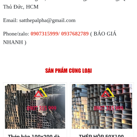
Thủ Đức, HCM
Email: satthepalpha@gmail.com
Phone/zalo:
0907315999/ 0937682789
( BÁO GIÁ
NHANH )
SẢN PHẨM CÙNG LOẠI
Thép hộp 100x200 dày
THÉP HỘP 50X100,