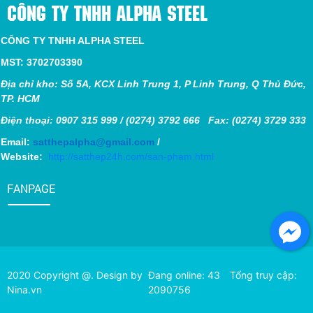
CÔNG TY TNHH ALPHA STEEL
CÔNG TY TNHH ALPHA STEEL
MST: 3702703390
Địa chỉ kho: Số 5A, KCX Linh Trung 1, P Linh Trung, Q Thủ Đức,
TP. HCM
Điện thoại: 0907 315 999 / (0274) 3792 666 Fax: (0274) 3729 333
Email:
satthepalpha@gmail.com
/
Website:
http://satthep24h.com/san-pham.html
FANPAGE
2020 Copyright @. Design by
Đang online: 43
Tổng truy cập:
Nina.vn
2090756