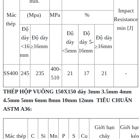
min.
Impact
Mác
(Mpa)
MPa
%
Resistance
thép
min [J]
Độ
Độ
Độ
dày
Độ dày
Độ dày
dày
dày 5-
<16
≥16mm
≥16mm
<5mm
16mm
mm
400-
SS400
245
235
21
17
21
-
510
THÉP HỘP VUÔNG 150X150 dày 3mm 3.5mm 4mm
4.5mm 5mm 6mm 8mm 10mm 12mm
TIÊU CHUẨN
ASTM A36:
Giới hạn
Giới hạ
Mác thép
C
Si
Mn
P
S
Cu
chảy
kéo