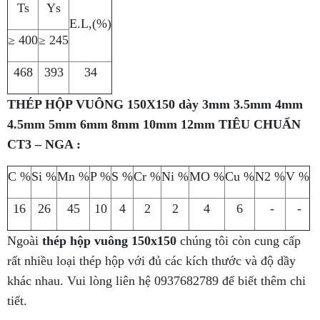
Ts
Ys
E.L,(%)
≥ 400
≥ 245
468
393
34
THÉP HỘP VUÔNG 150X150 dày 3mm 3.5mm 4mm
4.5mm 5mm 6mm 8mm 10mm 12mm TIÊU CHUẨN
CT3 – NGA :
C %
Si %
Mn %
P %
S %
Cr %
Ni %
MO %
Cu %
N2 %
V %
16
26
45
10
4
2
2
4
6
-
-
Ngoài
thép hộp vuông 150x150
chúng tôi còn cung cấp
rất nhiều loại thép hộp với đủ các kích thước và độ dầy
khác nhau. Vui lòng liên hệ 0937682789 để biết thêm chi
tiết.