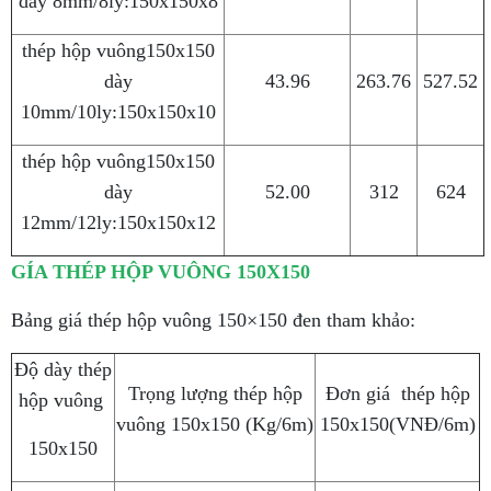
dày 8mm/8ly:150x150x8
thép hộp vuông150x150
dày
43.96
263.76
527.52
10mm/10ly:150x150x10
thép hộp vuông150x150
dày
52.00
312
624
12mm/12ly:150x150x12
GÍA THÉP HỘP VUÔNG 150X150
Bảng giá thép hộp vuông 150×150 đen tham khảo:
Độ dày thép
Trọng lượng thép hộp
Đơn giá thép hộp
hộp vuông
vuông 150x150 (Kg/6m)
150x150(VNĐ/6m)
150x150