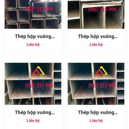
Thép hộp vuông
Thép hộp vuông
300x300x5mm
300x300x10mm
Liên hệ
Liên hệ
(300x300x5ly)
(300x300x10ly)
Thép hộp vuông
Thép hộp vuông
300x300x6mm
300x300x8mm
Liên hệ
Liên hệ
(300x300x6ly)
(300x300x8ly)