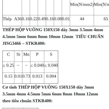
Min(N/mm2)
Min(N/
Thép A36
0.16
0.22
0.49
0.16
0.08
0.01
44
65
THÉP HỘP VUÔNG 150X150 dày 3mm 3.5mm 4mm
4.5mm 5mm 6mm 8mm 10mm 12mm
TIÊU CHUẨN
JISG3466 – STKR400:
C
Si
Mn
P
S
≤ 0.25
−
−
≤ 0.040
≤ 0.040
0.15
0.01
0.73
0.013
0.004
Cơ tính THÉP HỘP VUÔNG 150X150 dày 3mm
3.5mm 4mm 4.5mm 5mm 6mm 8mm 10mm 12mm
theo tiêu chuẩn STKR400: