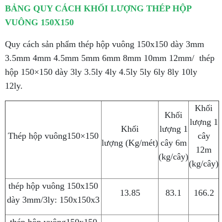
BẢNG QUY CÁCH KHỐI LƯỢNG THÉP HỘP
VUÔNG 150X150
Quy cách sản phẩm thép hộp vuông 150x150 dày 3mm
3.5mm 4mm 4.5mm 5mm 6mm 8mm 10mm 12mm/ thép
hộp 150×150 dày 3ly 3.5ly 4ly 4.5ly 5ly 6ly 8ly 10ly
12ly.
Khối
Khối
lượng 1
Khối
lượng 1
Thép hộp vuông150×150
cây
lượng (Kg/mét)
cây 6m
12m
(kg/cây)
(kg/cây)
thép hộp vuông 150x150
13.85
83.1
166.2
dày 3mm/3ly: 150x150x3