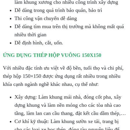
làm khung xương cho nhiều công trình xây dựng
Dễ dàng trong quá trình bảo quản, bảo trì
Thi công vận chuyển dễ dàng
Dễ dàng tìm mua trên thị trường mà không mất quá
nhiều thời gian
Dễ định hình, cắt, uốn.
ỨNG DỤNG THÉP HỘP VUÔNG 150X150
Với nhiều đặc tính ưu việt về độ bền, tuổi thọ và chi phí,
thép hộp 150×150 được ứng dụng rất nhiều trong nhiều
khía cạnh ngành nghề khác nhau, cụ thể như:
Xây dựng: Làm khung mái nhà, đóng cốt pha, xây
dựng khung và làm nền móng cho các tòa nhà cao
tầng, làm lan can cầu thang, đặt kết cầu dầm thép,…
Cơ khí kỹ thuật: Làm khung sườn xe tải, trang bị
cho các loại xe bọc thép, đóng tàu nguyên liệu để