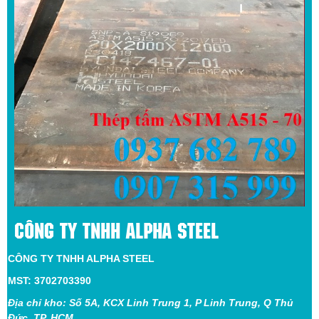
CÔNG TY TNHH ALPHA STEEL
CÔNG TY TNHH ALPHA STEEL
MST: 3702703390
Địa chỉ kho: Số 5A, KCX Linh Trung 1, P Linh Trung, Q Thủ
Đức, TP. HCM