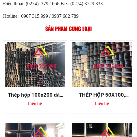
Điện thoại: (0274) 3792 666 Fax: (0274) 3729 333
Hotline: 0907 315 999 / 0937 682 789
SẢN PHẨM CÙNG LOẠI
Thép hộp 100x200 dày
THÉP HỘP 50X100,
10mm/10ly
THÉP HỘP 100X50,
Liên hệ
Liên hệ
THÉP HỘP CHỮ NHẬT
50X100, THÉP HỘP CHỮ
NHẬT 100X50