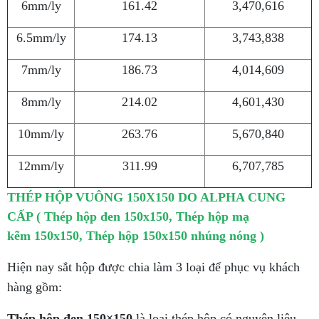
6mm/ly
161.42
3,470,616
6.5mm/ly
174.13
3,743,838
7mm/ly
186.73
4,014,609
8mm/ly
214.02
4,601,430
10mm/ly
263.76
5,670,840
12mm/ly
311.99
6,707,785
THÉP HỘP VUÔNG 150X150 DO ALPHA CUNG
CẤP ( Thép hộp đen 150x150,
Thép hộp mạ
kẽm 150x150, Thép hộp 150x150 nhúng nóng )
Hiện nay sắt hộp được chia làm 3 loại để phục vụ khách
hàng gồm:
Thép hộp đen 150×150
là loại thép hộp có nguyên liệu