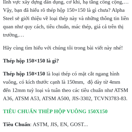
lĩnh vực xây dựng dân dụng, cơ khí, hạ tầng công cộng,…
Vậy, bạn đã hiểu rõ thép hộp 150×150 là gì chưa? Alpha
Steel sẽ giới thiệu về loại thép này và những thông tin liên
quan như quy cách, tiêu chuẩn, mác thép, giá cả trên thị
trường,…
Hãy cùng tìm hiểu với chúng tôi trong bài viết này nhé!
Thép hộp 150×150 là gì?
Thép hộp 150×150
là loại thép có mặt cắt ngang hình
vuông, có kích thước cạnh là 150mm, độ dày từ 4mm
đến 12mm tuỳ loại và tuân theo các tiêu chuẩn như ATSM
A36, ATSM A53, ATSM A500, JIS-3302, TCVN3783-83.
TIÊU CHUẨN THÉP HỘP VUÔNG 150X150
Tiêu Chuẩn
: ASTM, JIS, EN, GOST...