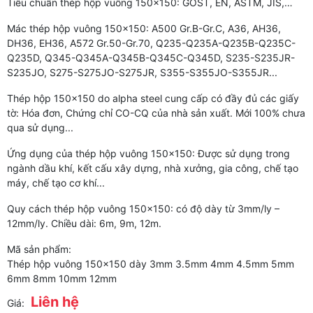
Tiêu chuẩn thép hộp vuông 150x150: GOST, EN, ASTM, JIS,…
Mác thép hộp vuông 150x150: A500 Gr.B-Gr.C, A36, AH36,
DH36, EH36, A572 Gr.50-Gr.70, Q235-Q235A-Q235B-Q235C-
Q235D, Q345-Q345A-Q345B-Q345C-Q345D, S235-S235JR-
S235JO, S275-S275JO-S275JR, S355-S355JO-S355JR...
Thép hộp 150x150 do alpha steel cung cấp có đầy đủ các giấy
tờ: Hóa đơn, Chứng chỉ CO-CQ của nhà sản xuất. Mới 100% chưa
qua sử dụng...
Ứng dụng của thép hộp vuông 150x150: Được sử dụng trong
ngành dầu khí, kết cấu xây dựng, nhà xưởng, gia công, chế tạo
máy, chế tạo cơ khí...
Quy cách thép hộp vuông 150x150: có độ dày từ 3mm/ly –
12mm/ly. Chiều dài: 6m, 9m, 12m.
Mã sản phẩm:
Thép hộp vuông 150x150 dày 3mm 3.5mm 4mm 4.5mm 5mm
6mm 8mm 10mm 12mm
Liên hệ
Giá: