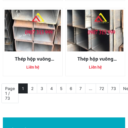
Thép hộp vuông
Thép hộp vuông
350x350x12mm
350x350x6mm
Liên hệ
Liên hệ
(350x350x12ly)
(350x350x6ly)
Page
1
2
3
4
5
6
7
...
72
73
Ne
1 /
73