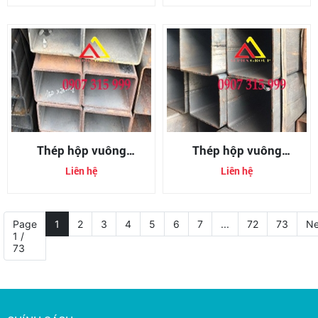
Thép hộp vuông
Thép hộp vuông
350x350x12mm
350x350x6mm
Liên hệ
Liên hệ
(350x350x12ly)
(350x350x6ly)
Page
1
2
3
4
5
6
7
...
72
73
Ne
1 /
73