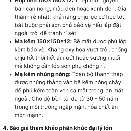
Hộp đen 150x150x12:
Thép thô nguyên
bản cán nóng, màu đen hoặc xanh đen. Giá
thành rẻ nhất, khả năng chịu lực cơ học tốt,
bắt buộc phải sơn phủ bảo vệ nếu lắp đặt
ngoài trời để tránh rỉ sét.
Mạ kẽm 150x150x12:
Bề mặt được phủ lớp
kẽm bảo vệ. Kháng oxy hóa vượt trội, chống
chịu tốt thời tiết ẩm ướt hoặc sương muối
mà không cần lớp sơn phụ chống rỉ.
Mạ kẽm nhúng nóng:
Toàn bộ thanh thép
được nhúng thẳng vào bể kẽm nóng chảy
để phủ kẽm toàn vẹn cả mặt trong lẫn mặt
ngoài. Cho độ bền tối đa từ 30 - 50 năm
trong môi trường ngập mặn, hóa chất ăn
mòn mạnh.
4. Báo giá tham khảo phân khúc đại lý lớn