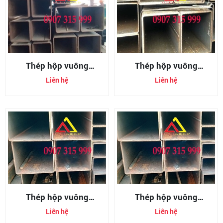
Thép hộp vuông
Thép hộp vuông
300x300x5mm
300x300x10mm
Liên hệ
Liên hệ
(300x300x5ly)
(300x300x10ly)
Thép hộp vuông
Thép hộp vuông
300x300x6mm
300x300x8mm
Liên hệ
Liên hệ
(300x300x6ly)
(300x300x8ly)