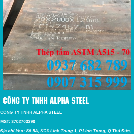
CÔNG TY TNHH ALPHA STEEL
CÔNG TY TNHH ALPHA STEEL
MST: 3702703390
Địa chỉ kho: Số 5A, KCX Linh Trung 1, P Linh Trung, Q Thủ Đức,