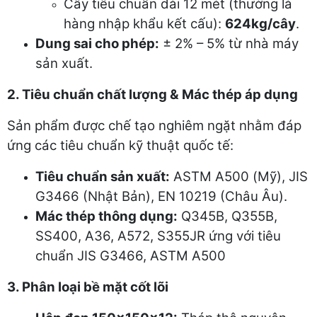
Cây tiêu chuẩn dài 12 mét (thường là
hàng nhập khẩu kết cấu):
624kg/cây
.
Dung sai cho phép:
± 2% – 5% từ nhà máy
sản xuất.
2. Tiêu chuẩn chất lượng & Mác thép áp dụng
Sản phẩm được chế tạo nghiêm ngặt nhằm đáp
ứng các tiêu chuẩn kỹ thuật quốc tế:
Tiêu chuẩn sản xuất:
ASTM A500 (Mỹ), JIS
G3466 (Nhật Bản), EN 10219 (Châu Âu).
Mác thép thông dụng:
Q345B, Q355B,
SS400, A36, A572, S355JR ứng với tiêu
chuẩn JIS G3466, ASTM A500
3. Phân loại bề mặt cốt lõi