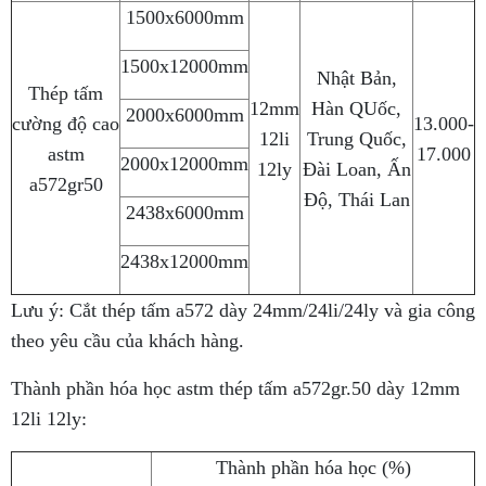
1500x6000mm
1500x12000mm
Nhật Bản,
Thép tấm
12mm
Hàn QUốc,
2000x6000mm
cường độ cao
13.000-
12li
Trung Quốc,
astm
17.000
2000x12000mm
12ly
Đài Loan, Ấn
a572gr50
Độ, Thái Lan
2438x6000mm
2438x12000mm
Lưu ý: Cắt thép tấm a572 dày 24mm/24li/24ly và gia công
theo yêu cầu của khách hàng.
Thành phần hóa học astm thép tấm a572gr.50 dày 12mm
12li 12ly:
Thành phần hóa học (%)