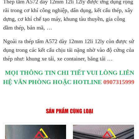
Thép tấm A572 dày 12mm 12li 12ly được ứng dụng rộng
rãi trong cơ khí công nghiệp, dân dụng, kết cấu thép, xây
dựng, cơ khí chế tạo máy, khung tàu thuyền, gia công
dầm thép, bản mã, …
Ngoài ra thép tấm A572 dày 12mm 12li 12ly còn được sử
dụng trong các kết cấu chịu tải nặng nhờ vào độ cứng của
thép như: khung xe tải, xe container, băng tải …
MỌI THÔNG TIN CHI TIẾT VUI LÒNG LIÊN
HỆ VĂN PHÒNG HOẶC HOTLINE
0907315999
SẢN PHẨM CÙNG LOẠI