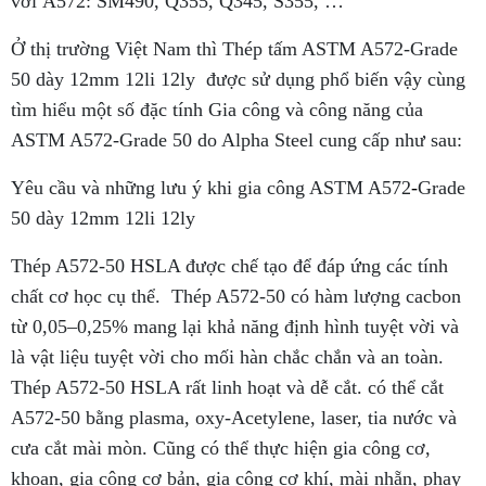
với A572: SM490, Q355, Q345, S355, …
Ở thị trường Việt Nam thì Thép tấm ASTM A572-Grade
50 dày 12mm 12li 12ly được sử dụng phổ biến vậy cùng
tìm hiểu một số đặc tính Gia công và công năng của
ASTM A572-Grade 50 do Alpha Steel cung cấp như sau:
Yêu cầu và những lưu ý khi gia công ASTM A572
-
Grade
50 dày 12mm 12li 12ly
Thép A572-50 HSLA được chế tạo để đáp ứng các tính
chất cơ học cụ thể. Thép A572-50 có hàm lượng cacbon
từ 0,05–0,25% mang lại khả năng định hình tuyệt vời và
là vật liệu tuyệt vời cho mối hàn chắc chắn và an toàn.
Thép A572-50 HSLA rất linh hoạt và dễ cắt. có thể cắt
A572-50 bằng plasma, oxy-Acetylene, laser, tia nước và
cưa cắt mài mòn. Cũng có thể thực hiện gia công cơ,
khoan, gia công cơ bản, gia công cơ khí, mài nhẵn, phay