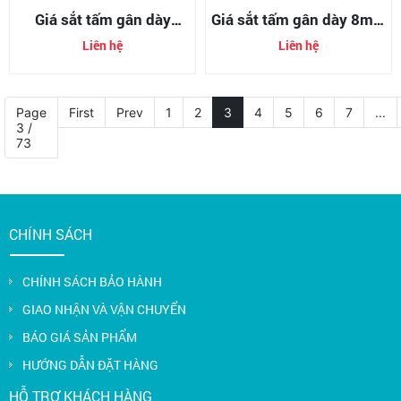
Giá sắt tấm gân dày
Giá sắt tấm gân dày 8mm
10mm (tole gân chống
(tole gân chống trượt 8li)
Liên hệ
Liên hệ
trượt 10li)
Page
First
Prev
1
2
3
4
5
6
7
...
3 /
73
CHÍNH SÁCH
CHÍNH SÁCH BẢO HÀNH
GIAO NHẬN VÀ VẬN CHUYỂN
BÁO GIÁ SẢN PHẨM
HƯỚNG DẪN ĐẶT HÀNG
HỖ TRỢ KHÁCH HÀNG