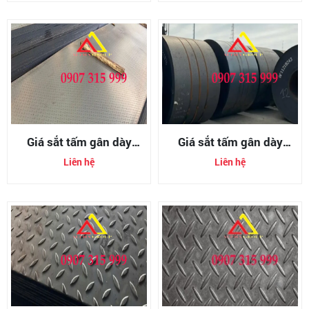
Giá sắt tấm gân dày
Giá sắt tấm gân dày
14mm (tole gân chống
12mm (tole gân chống
Liên hệ
Liên hệ
trượt 14li)
trượt 12li)