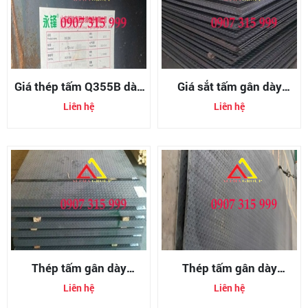
Giá thép tấm Q355B dày
Giá sắt tấm gân dày
4mm (4ly)
20mm (tole gân chống
Liên hệ
Liên hệ
trượt 20li)
Thép tấm gân dày
Thép tấm gân dày
18mm/18ly
16mm/16ly
Liên hệ
Liên hệ