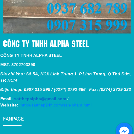
CÔNG TY TNHH ALPHA STEEL
CÔNG TY TNHH ALPHA STEEL
MST: 3702703390
Địa chỉ kho: Số 5A, KCX Linh Trung 1, P Linh Trung, Q Thủ Đức,
TP. HCM
Điện thoại: 0907 315 999 / (0274) 3792 666 Fax: (0274) 3729 333
Email:
satthepalpha@gmail.com
/
Website:
http://satthep24h.com/san-pham.html
FANPAGE