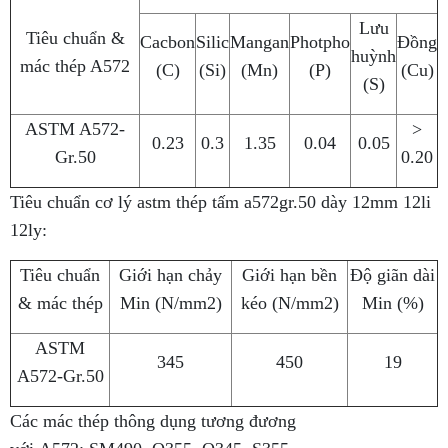
Lưu
Tiêu chuẩn &
Cacbon
Silic
Mangan
Photpho
Đồng
huỳnh
mác thép A572
(C)
(Si)
(Mn)
(P)
(Cu)
(S)
ASTM A572-
>
0.23
0.3
1.35
0.04
0.05
Gr.50
0.20
Tiêu chuẩn cơ lý astm thép tấm a572gr.50 dày 12mm 12li
12ly:
Tiêu chuẩn
Giới hạn chảy
Giới hạn bền
Độ giãn dài
& mác thép
Min (N/mm2)
kéo (N/mm2)
Min (%)
ASTM
345
450
19
A572-Gr.50
Các mác thép thông dụng tương đương