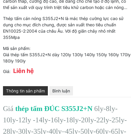
carbon thấp, cường độ cao, dễ dàng cho chế tạo ở độ lạnh, có
thể sản xuất với quy trình triệt tiêu khử carbon hoặc cán nóng…
Thép tấm cán nóng S355J2+N là mác thép cường lực cao sử
dụng cho mục đích chung, được sản xuất theo tiêu chuẩn
EN10025-2:2004 của châu Âu. Với độ giãn chảy nhỏ nhất
355Mpa
Mã sản phẩm:
Giá thép tấm S355J2+N dày 120ly 130ly 140ly 150ly 160ly 170ly
180ly 190ly
Liên hệ
Giá:
Thông tin sản phẩm
Bình luận
Giá
thép tấm ĐÚC S355J2+N
6ly-8ly-
10ly-12ly -14ly-16ly-18ly-20ly-22ly-25ly-
28ly-30ly-35ly-40ly–45ly-50ly-60ly-65ly-