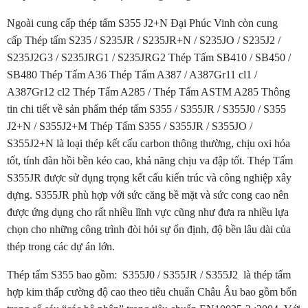
Ngoài cung cấp thép tấm S355 J2+N Đại Phúc Vinh còn cung
cấp Thép tấm S235 / S235JR / S235JR+N / S235JO / S235J2 /
S235J2G3 / S235JRG1 / S235JRG2 Thép Tấm SB410 / SB450 /
SB480 Thép Tấm A36 Thép Tấm A387 / A387Gr11 cl1 /
A387Gr12 cl2 Thép Tấm A285 / Thép Tấm ASTM A285 Thông
tin chi tiết về sản phẩm thép tấm S355 / S355JR / S355J0 / S355
J2+N / S355J2+M Thép Tấm S355 / S355JR / S355JO /
S355J2+N là loại thép kết cấu carbon thông thường, chịu oxi hóa
tốt, tính đàn hồi bền kéo cao, khả năng chịu va đập tốt. Thép Tấm
S355JR được sử dụng trọng kết cấu kiến trúc và công nghiệp xây
dựng. S355JR phù hợp với sức căng bề mặt và sức cong cao nên
được ứng dụng cho rất nhiều lĩnh vực cũng như đưa ra nhiều lựa
chọn cho những công trình đòi hỏi sự ổn định, độ bền lâu dài của
thép trong các dự án lớn.
Thép tấm S355 bao gồm: S355J0 / S355JR / S355J2 là thép tấm
hợp kim thấp cường độ cao theo tiêu chuẩn Châu Âu bao gồm bốn