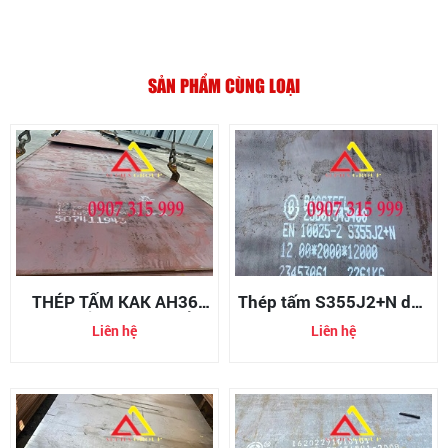
SẢN PHẨM CÙNG LOẠI
THÉP TẤM KAK AH36
Thép tấm S355J2+N dày
NHẬT BẢN - THÉP TẤM
12ly/12mm
Liên hệ
Liên hệ
ĐĂNG KIỂM THEO TIÊU
CHUẨN QUỐC TẾ