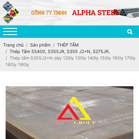
Trang chủ
Sản phẩm
THÉP TẤM
Thép Tấm SS400, S355JR, S355 J2+N, S275JR,
Thép tấm S355J2+N dày 120ly 130ly 140ly 150ly 160ly 170ly
180ly 190ly