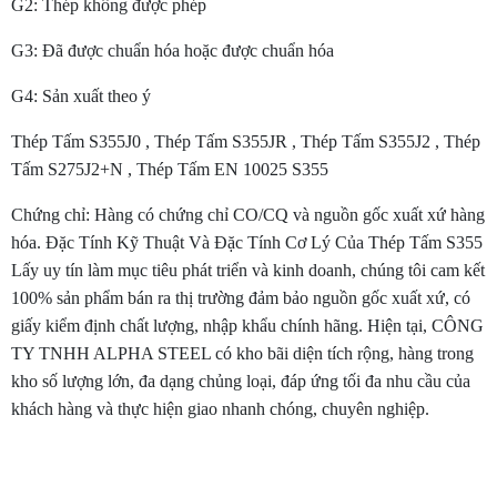
G2: Thép không được phép
G3: Đã được chuẩn hóa hoặc được chuẩn hóa
G4: Sản xuất theo ý
Thép Tấm S355J0 , Thép Tấm S355JR , Thép Tấm S355J2 , Thép
Tấm S275J2+N , Thép Tấm EN 10025 S355
Chứng chỉ: Hàng có chứng chỉ CO/CQ và nguồn gốc xuất xứ hàng
hóa. Đặc Tính Kỹ Thuật Và Đặc Tính Cơ Lý Của Thép Tấm S355
Lấy uy tín làm mục tiêu phát triển và kinh doanh, chúng tôi cam kết
100% sản phẩm bán ra thị trường đảm bảo nguồn gốc xuất xứ, có
giấy kiểm định chất lượng, nhập khẩu chính hãng. Hiện tại, CÔNG
TY TNHH ALPHA STEEL có kho bãi diện tích rộng, hàng trong
kho số lượng lớn, đa dạng chủng loại, đáp ứng tối đa nhu cầu của
khách hàng và thực hiện giao nhanh chóng, chuyên nghiệp.