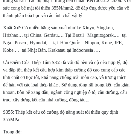
trong số sáu “các bộ phận” trong tiêu chuẩn EN10025-2 :2004. Với
sức cong bề mặt tối thiểu 355N/mm2, để đáp ứng được yêu cầu về
thành phần hóa học và các tính chất vật lý
Xuất Xứ: Có nhiều hãng sản xuất như là: Xinyu, Yingkou,
Hrizhao… tại China. Gerdau,… Tại Brazil Magnitogorsk,… tại
Nga Posco , Hyundai,… tại Hàn Quốc. Nippon, Kobe, JFE,
Kobe,… tại Nhật Bản, Krakatau tại Indoonesia ,…
Ưu Điểm Của Thép Tấm S355 là với độ bền và độ dẻo hợp lý, độ
va đập tốt, thép kết cấu hợp kim thấp cường độ cao cung cấp các
tính chất cơ học tốt, khả năng chống mài mòn cao, và tương thích
để hàn với các loại thép khác . Sử dụng rộng rãi trong kết cấu giàn
khoan, bồn bể xăng dầu, ngành công nghiệp ô tô, cầu đường, cẩu
trục, xây dựng kết câu nhà xưởng, đóng tàu,..
S355: Thép kết cấu có cường độ năng suất tối thiểu quy định
355MPa
Trong đó: