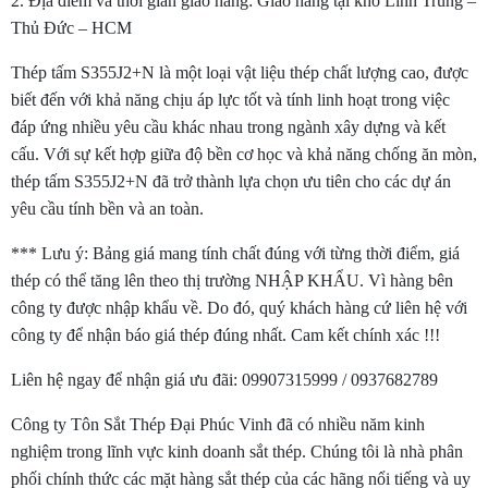
2. Địa điểm và thời gian giao hàng: Giao hàng tại kho Linh Trung –
Thủ Đức – HCM
Thép tấm S355J2+N là một loại vật liệu thép chất lượng cao, được
biết đến với khả năng chịu áp lực tốt và tính linh hoạt trong việc
đáp ứng nhiều yêu cầu khác nhau trong ngành xây dựng và kết
cấu. Với sự kết hợp giữa độ bền cơ học và khả năng chống ăn mòn,
thép tấm S355J2+N đã trở thành lựa chọn ưu tiên cho các dự án
yêu cầu tính bền và an toàn.
*** Lưu ý: Bảng giá mang tính chất đúng với từng thời điểm, giá
thép có thể tăng lên theo thị trường NHẬP KHẨU. Vì hàng bên
công ty được nhập khẩu về. Do đó, quý khách hàng cứ liên hệ với
công ty để nhận báo giá thép đúng nhất. Cam kết chính xác !!!
Liên hệ ngay để nhận giá ưu đãi: 09907315999 / 0937682789
Công ty Tôn Sắt Thép Đại Phúc Vinh đã có nhiều năm kinh
nghiệm trong lĩnh vực kinh doanh sắt thép. Chúng tôi là nhà phân
phối chính thức các mặt hàng sắt thép của các hãng nổi tiếng và uy