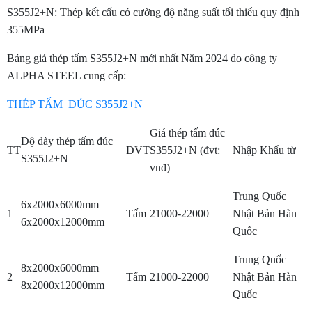
S355J2+N: Thép kết cấu có cường độ năng suất tối thiểu quy định
355MPa
Bảng giá thép tấm S355J2+N mới nhất Năm 2024 do công ty
ALPHA STEEL cung cấp:
THÉP TẤM ĐÚC S355J2+N
Giá thép tấm đúc
Độ dày thép tấm đúc
TT
ĐVT
S355J2+N (đvt:
Nhập Khẩu từ
S355J2+N
vnđ)
Trung Quốc
6x2000x6000mm
1
Tấm
21000-22000
Nhật Bản Hàn
6x2000x12000mm
Quốc
Trung Quốc
8x2000x6000mm
2
Tấm
21000-22000
Nhật Bản Hàn
8x2000x12000mm
Quốc