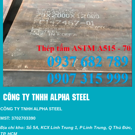
CÔNG TY TNHH ALPHA STEEL
CÔNG TY TNHH ALPHA STEEL
MST: 3702703390
Địa chỉ kho: Số 5A, KCX Linh Trung 1, P Linh Trung, Q Thủ Đức,
TP. HCM