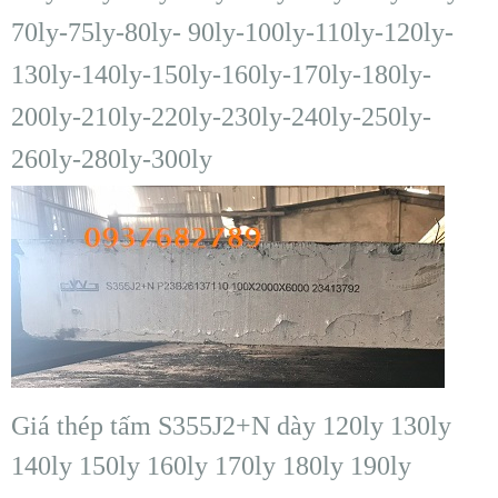
70ly-75ly-80ly- 90ly-100ly-110ly-120ly-
130ly-140ly-150ly-160ly-170ly-180ly-
200ly-210ly-220ly-230ly-240ly-250ly-
260ly-280ly-300ly
Giá thép tấm S355J2+N dày 120ly 130ly
140ly 150ly 160ly 170ly 180ly 190ly