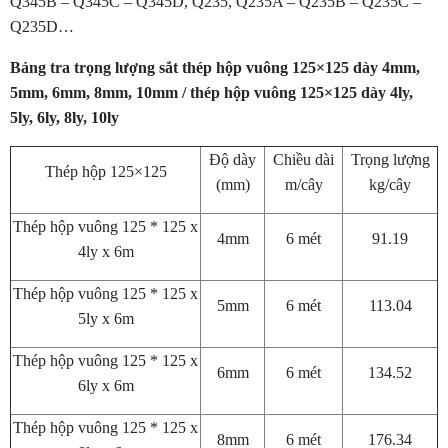
Q345B – Q345C – Q345D, Q235, Q235A – Q235B – Q235C –
Q235D…
Bảng tra trọng lượng sắt thép hộp vuông 125×125 dày 4mm,
5mm, 6mm, 8mm, 10mm / thép hộp vuông 125×125 dày 4ly,
5ly, 6ly, 8ly, 10ly
Độ dày
Chiều dài
Trọng lượng
Thép hộp 125×125
(mm)
m/cây
kg/cây
Thép hộp vuông 125 * 125 x
4mm
6 mét
91.19
4ly x 6m
Thép hộp vuông 125 * 125 x
5mm
6 mét
113.04
5ly x 6m
Thép hộp vuông 125 * 125 x
6mm
6 mét
134.52
6ly x 6m
Thép hộp vuông 125 * 125 x
8mm
6 mét
176.34