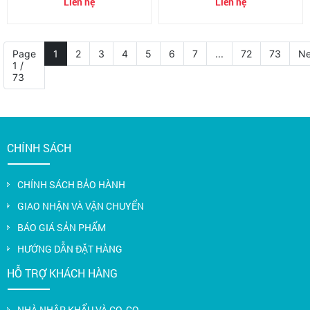
Liên hệ
Liên hệ
(350x350x12ly)
(350x350x6ly)
Page
1
2
3
4
5
6
7
...
72
73
Ne
1 /
73
CHÍNH SÁCH
CHÍNH SÁCH BẢO HÀNH
GIAO NHẬN VÀ VẬN CHUYỂN
BÁO GIÁ SẢN PHẨM
HƯỚNG DẪN ĐẶT HÀNG
HỖ TRỢ KHÁCH HÀNG
NHÀ NHẬP KHẨU VÀ CO, CQ