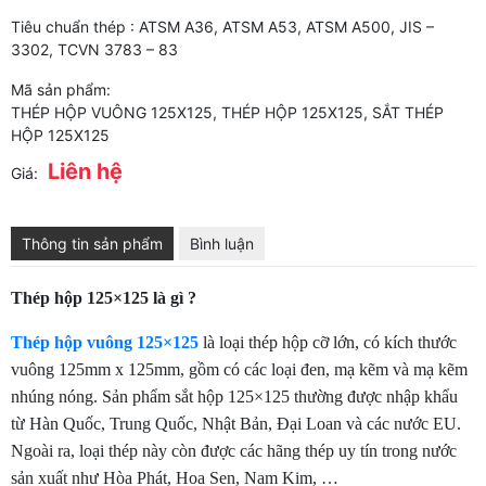
Tiêu chuẩn thép : ATSM A36, ATSM A53, ATSM A500, JIS –
3302, TCVN 3783 – 83
Mã sản phẩm:
THÉP HỘP VUÔNG 125X125, THÉP HỘP 125X125, SẮT THÉP
HỘP 125X125
Liên hệ
Giá:
Thông tin sản phẩm
Bình luận
Thép hộp 125×125 là gì ?
Thép hộp vuông 125×125
là loại thép hộp cỡ lớn, có kích thước
vuông 125mm x 125mm, gồm có các loại đen, mạ kẽm và mạ kẽm
nhúng nóng. Sản phẩm sắt hộp 125×125 thường được nhập khẩu
từ Hàn Quốc, Trung Quốc, Nhật Bản, Đại Loan và các nước EU.
Ngoài ra, loại thép này còn được các hãng thép uy tín trong nước
sản xuất như Hòa Phát, Hoa Sen, Nam Kim, …