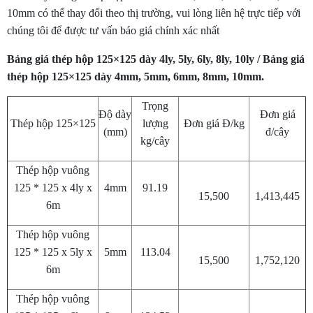
10mm có thể thay đổi theo thị trường, vui lòng liên hệ trực tiếp với
chúng tôi để được tư vấn báo giá chính xác nhất
Bảng giá thép hộp 125×125 dày 4ly, 5ly, 6ly, 8ly, 10ly / Bảng giá
thép hộp 125×125 dày 4mm, 5mm, 6mm, 8mm, 10mm.
Trọng
Độ dày
Đơn giá
Thép hộp 125×125
lượng
Đơn giá Đ/kg
(mm)
đ/cây
kg/cây
Thép hộp vuông
125 * 125 x 4ly x
4mm
91.19
15,500
1,413,445
6m
Thép hộp vuông
125 * 125 x 5ly x
5mm
113.04
15,500
1,752,120
6m
Thép hộp vuông