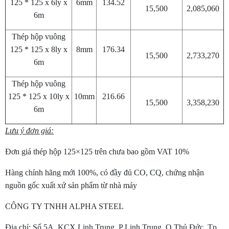
125 * 125 x 6ly x
6mm
134.52
15,500
2,085,060
6m
Thép hộp vuông
125 * 125 x 8ly x
8mm
176.34
15,500
2,733,270
6m
Thép hộp vuông
125 * 125 x 10ly x
10mm
216.66
15,500
3,358,230
6m
Lưu ý đơn giá:
Đơn giá thép hộp 125×125 trên chưa bao gồm VAT 10%
Hàng chính hãng mới 100%, có đầy đủ CO, CQ, chứng nhận
nguồn gốc xuất xứ sản phẩm từ nhà máy
CÔNG TY TNHH ALPHA STEEL
Địa chỉ: Số 5A, KCX Linh Trung, P Linh Trung, Q Thủ Đức, Tp.