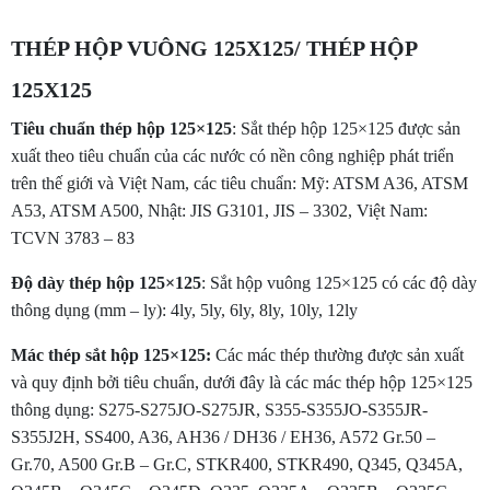
THÉP HỘP VUÔNG 125X125/ THÉP HỘP
125X125
Tiêu chuẩn thép hộp 125×125
: Sắt thép hộp 125×125 được sản
xuất theo tiêu chuẩn của các nước có nền công nghiệp phát triển
trên thế giới và Việt Nam, các tiêu chuẩn: Mỹ: ATSM A36, ATSM
A53, ATSM A500, Nhật: JIS G3101, JIS – 3302, Việt Nam:
TCVN 3783 – 83
Độ dày thép hộp 125×125
: Sắt hộp vuông 125×125 có các độ dày
thông dụng (mm – ly): 4ly, 5ly, 6ly, 8ly, 10ly, 12ly
Mác thép sắt hộp 125×125:
Các mác thép thường được sản xuất
và quy định bởi tiêu chuẩn, dưới đây là các mác thép hộp 125×125
thông dụng: S275-S275JO-S275JR, S355-S355JO-S355JR-
S355J2H, SS400, A36, AH36 / DH36 / EH36, A572 Gr.50 –
Gr.70, A500 Gr.B – Gr.C, STKR400, STKR490, Q345, Q345A,