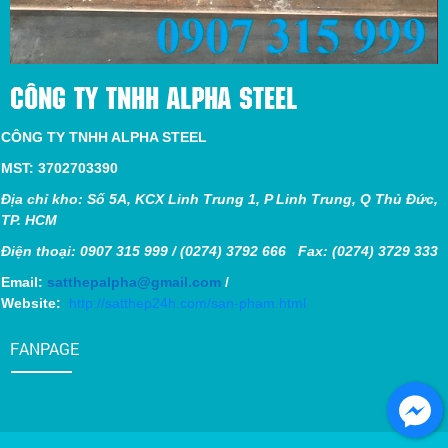
CÔNG TY TNHH ALPHA STEEL
CÔNG TY TNHH ALPHA STEEL
MST: 3702703390
Địa chỉ kho: Số 5A, KCX Linh Trung 1, P Linh Trung, Q Thủ Đức,
TP. HCM
Điện thoại: 0907 315 999 / (0274) 3792 666 Fax: (0274) 3729 333
Email:
satthepalpha@gmail.com
/
Website:
http://satthep24h.com/san-pham.html
FANPAGE